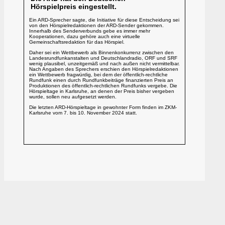
Hörspielpreis eingestellt.
Ein ARD-Sprecher sagte, die Initiative für diese Entscheidung sei
von den Hörspielredaktionen der ARD-Sender gekommen.
Innerhalb des Senderverbunds gebe es immer mehr
Kooperationen, dazu gehöre auch eine virtuelle
Gemeinschaftsredaktion für das Hörspiel.
Daher sei ein Wettbewerb als Binnenkonkurrenz zwischen den
Landesrundfunkanstalten und Deutschlandradio, ORF und SRF
wenig plausibel, unzeitgemäß und nach außen nicht vermittelbar.
Nach Angaben des Sprechers erschien den Hörspielredaktionen
ein Wettbewerb fragwürdig, bei dem der öffentlich-rechtliche
Rundfunk einen durch Rundfunkbeiträge finanzierten Preis an
Produktionen des öffentlich-rechtlichen Rundfunks vergebe. Die
Hörspieltage in Karlsruhe, an denen der Preis bisher vergeben
wurde, sollen neu aufgesetzt werden.
Die letzten ARD-Hörspieltage in gewohnter Form finden im ZKM-
Karlsruhe vom 7. bis 10. November 2024 statt.