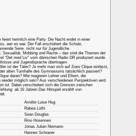
iert heimlich eine Party. Die Nacht endet in einer
s, wer es war. Der Fall erschüttert die Schule,
nnende Serie, nicht nur für Jugendliche.
d, Sexualität, Mobbing und Rache – das sind die Themen der
Titel "Det med Liv" vom dänischen Radio DR produziert wurde.
ltnisse und Jugendsprache übertragen.
 Wer ist der Täter? Je mehr man sich auf Zoes Clique einlässt,
 der alten Turnhalle des Gymnasiums tatsächlich passiert?
Clique daran? Wie reagieren Lehrer und Eltern, die
je wieder möglich sein? Aus verschiedenen Perspektiven wird
sen ist. Dabei verschieben sich die Grenzen zwischen
ehlung: ab 16 Jahren Das Hörspiel erzählt von
alt.
Amélie Luise Hug
Rabea Lüthi
Sean Douglas
Rino Hosennen
Jonas Julian Niemann
Hannes Schraner