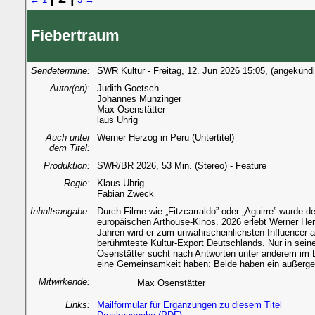
Fiebertraum
Sendetermine:
SWR Kultur - Freitag, 12. Jun 2026 15:05, (angekündi
Autor(en):
Judith Goetsch
Johannes Munzinger
Max Osenstätter
laus Uhrig
Auch unter
Werner Herzog in Peru (Untertitel)
dem Titel:
Produktion:
SWR/BR 2026, 53 Min. (Stereo) - Feature
Regie:
Klaus Uhrig
Fabian Zweck
Inhaltsangabe:
Durch Filme wie „Fitzcarraldo” oder „Aguirre” wurde 
europäischen Arthouse-Kinos. 2026 erlebt Werner Her
Jahren wird er zum unwahrscheinlichsten Influencer all
berühmteste Kultur-Export Deutschlands. Nur in sei
Osenstätter sucht nach Antworten unter anderem im 
eine Gemeinsamkeit haben: Beide haben ein außergew
Mitwirkende:
Max Osenstätter
Links:
Mailformular für Ergänzungen zu diesem Titel