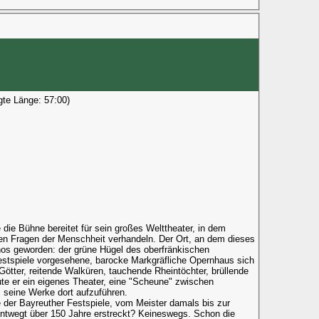
gte Länge: 57:00)
 die Bühne bereitet für sein großes Welttheater, in dem
en Fragen der Menschheit verhandeln. Der Ort, an dem dieses
hos geworden: der grüne Hügel des oberfränkischen
Festspiele vorgesehene, barocke Markgräfliche Opernhaus sich
Götter, reitende Walküren, tauchende Rheintöchter, brüllende
te er ein eigenes Theater, eine "Scheune" zwischen
 seine Werke dort aufzuführen.
der Bayreuther Festspiele, vom Meister damals bis zur
nentwegt über 150 Jahre erstreckt? Keineswegs. Schon die