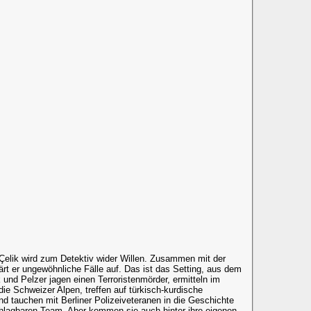
Çelik wird zum Detektiv wider Willen. Zusammen mit der
rt er ungewöhnliche Fälle auf. Das ist das Setting, aus dem
 und Pelzer jagen einen Terroristenmörder, ermitteln im
die Schweizer Alpen, treffen auf türkisch-kurdische
nd tauchen mit Berliner Polizeiveteranen in die Geschichte
chlagbaren Team. Aber kommen sie auch hinter ihre eigenen