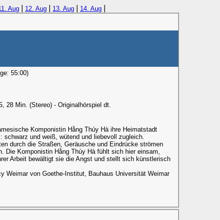
|
|
|
|
11. Aug
12. Aug
13. Aug
14. Aug
ge: 55:00)
28 Min. (Stereo) - Originalhörspiel dt.
etnamesische Komponistin Hằng Thúy Hà ihre Heimatstadt
: schwarz und weiß, wütend und liebevoll zugleich.
sten durch die Straßen, Geräusche und Eindrücke strömen
n. Die Komponistin Hằng Thúy Hà fühlt sich hier einsam,
r Arbeit bewältigt sie die Angst und stellt sich künstlerisch
y Weimar von Goethe-Institut, Bauhaus Universität Weimar