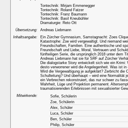
Tontechnik: Mirjam Emmenegger
Tontechnik: Roland Fatzer
Tontechnik: Franz Baumann
Tontechnik: Basil Kneubühler
Dramaturgie: Reto Ott
Übersetzung:
Andreas Liebmann
Inhaltsangabe:
Ein Zürcher Gymnasium, Samstagnacht: Zoes Clique fe
Katastrophe: Zoe wird vergewaltigt. Und niemand weis
Freundschaften, Familien. Eine authentische und spa
Freundschaft und Liebe, Moral, Vertrauen und Schul
fünfteiligen Serie, die ursprünglich 2018 unter dem 
Andreas Liebmann hat sie für SRF auf Zürcher Verhä
Die dialogstarke Story entwickelt sich wie ein Krimi:
desto verworrener wird die Angelegenheit. Was ist in
Wird die Vergewaltigung je aufgeklärt? Zerbricht die 
Schulleitung? Und überhaupt – wird eine Normalität 
ein Verbrechen rekonstruiert, das nur schwer zu fas
Wahrheit, Lüge und Projektion permanent. Altersempf
traumatisierenden Erlebnissen mit sexualisierter Gew
Mitwirkende:
Sofie, Schülerin
Zoe, Schülerin
Alex, Schüler
Luca, Schüler
Ben, Schüler
Philip, Schüler