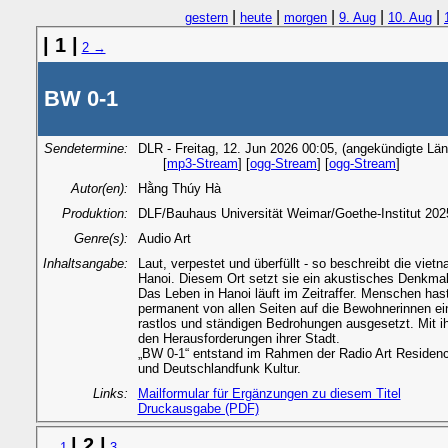
|
|
|
|
|
gestern
heute
morgen
9. Aug
10. Aug
| 1 |
2 →
BW 0-1
Sendetermine:
DLR - Freitag, 12. Jun 2026 00:05, (angekündigte Län
[
mp3-Stream
] [
ogg-Stream
] [
ogg-Stream
]
Autor(en):
Hằng Thúy Hà
Produktion:
DLF/Bauhaus Universität Weimar/Goethe-Institut 2025, 
Genre(s):
Audio Art
Inhaltsangabe:
Laut, verpestet und überfüllt - so beschreibt die vi
Hanoi. Diesem Ort setzt sie ein akustisches Denkmal
Das Leben in Hanoi läuft im Zeitraffer. Menschen ha
permanent von allen Seiten auf die Bewohnerinnen ei
rastlos und ständigen Bedrohungen ausgesetzt. Mit ihre
den Herausforderungen ihrer Stadt.
„BW 0-1“ entstand im Rahmen der Radio Art Residenc
und Deutschlandfunk Kultur.
Links:
Mailformular für Ergänzungen zu diesem Titel
Druckausgabe (PDF)
| 2 |
← 1
3 →