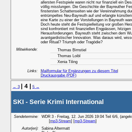
allersten Festspiele waren nicht nur finanziell ein De
völlig misslungen. Die Geschichte der Bayreuther Fest
finstersten Schattenseiten wie der Vereinnahmung dur
entrümpeltes Neu-Bayreuth auf und erlangte künstler
eine Karte zu einer der Vorstellungen in Bayreuth war
Doch heute steht die Festspielleitung vor großen Herau
sind konfrontiert mit finanziellen Engpässen, hitzige
Herausforderungen. Bayreuth steht zwischen dem Wun
avantgardistischer Innovation. Was daraus wird, wis
oder Ritual? Triumph oder Tragödie?
Mitwirkende:
Thomas Birnstiel
Thomas Loibl
Xenia Tiling
Links:
Mailformular für Ergänzungen zu diesem Titel
Druckausgabe (PDF)
| 4 |
← 3
5 →
SKI - Serie Krimi International
Sendetermine:
WDR 3 - Freitag, 12. Jun 2026 19:04 Teil 6/6, (angek
[
mp3-Stream
] [
mp3-Stream
]
Autor(en):
Sabina Altermatt