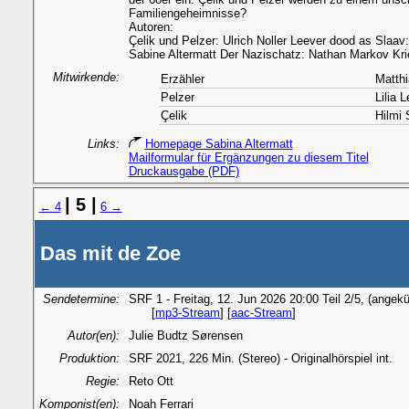
Familiengeheimnisse?
Autoren:
Çelik und Pelzer: Ulrich Noller Leever dood as Slaav
Sabine Altermatt Der Nazischatz: Nathan Markov Kr
Mitwirkende:
Erzähler
Matthi
Pelzer
Lilia 
Çelik
Hilmi 
Links:
Homepage Sabina Altermatt
Mailformular für Ergänzungen zu diesem Titel
Druckausgabe (PDF)
| 5 |
← 4
6 →
Das mit de Zoe
Sendetermine:
SRF 1 - Freitag, 12. Jun 2026 20:00 Teil 2/5, (angek
[
mp3-Stream
] [
aac-Stream
]
Autor(en):
Julie Budtz Sørensen
Produktion:
SRF 2021, 226 Min. (Stereo) - Originalhörspiel int.
Regie:
Reto Ott
Komponist(en):
Noah Ferrari