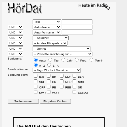
Sortierung:
Autor
Titel
Jahr
Prod.
Termin
A - Z
Z - A
Sendezeitraum:
Sendung beim:
(alle)
BR
DLF
DLR
SRF
HR
MDR
NDR
ORF
RB
RBB
SR
SWR
WDR
CORAX
Die ARD hat den Deutschen