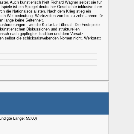
saster. Auch künstlerisch hielt Richard Wagner selbst sie für
spiele ist ein Spiegel deutscher Geschichte inklusive ihrer
ch die Nationalsozialisten. Nach dem Krieg stieg ein
isch Weltbedeutung. Wartezeiten von bis zu zehn Jahren für
en lange keine Seltenheit.
sforderungen - wie die Kultur fast überall. Die Festspiele
n künstlerischen Diskussionen und strukturellen
sch nach gepflegter Tradition und dem Vorsatz
sen selbst die schicksalswebenden Nornen nicht. Werkstatt
ündigte Länge: 55:00)