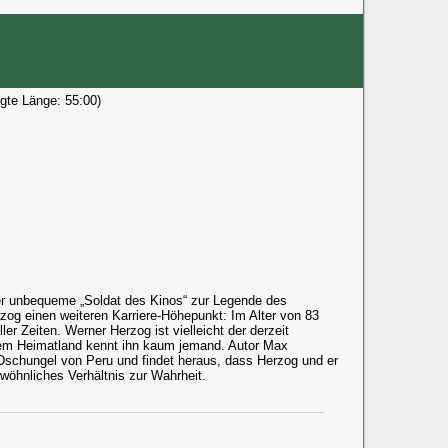
gte Länge: 55:00)
der unbequeme „Soldat des Kinos“ zur Legende des
zog einen weiteren Karriere-Höhepunkt: Im Alter von 83
er Zeiten. Werner Herzog ist vielleicht der derzeit
nem Heimatland kennt ihn kaum jemand. Autor Max
Dschungel von Peru und findet heraus, dass Herzog und er
öhnliches Verhältnis zur Wahrheit.