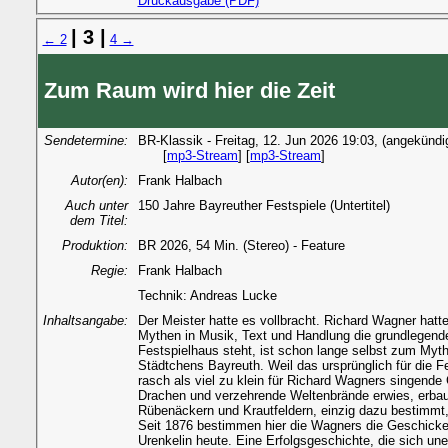
Druckausgabe (PDF)
| 3 |
← 2
4 →
Zum Raum wird hier die Zeit
Sendetermine:
BR-Klassik - Freitag, 12. Jun 2026 19:03, (angekündi
[
mp3-Stream
] [
mp3-Stream
]
Autor(en):
Frank Halbach
Auch unter
150 Jahre Bayreuther Festspiele (Untertitel)
dem Titel:
Produktion:
BR 2026, 54 Min. (Stereo) - Feature
Regie:
Frank Halbach
Technik: Andreas Lucke
Inhaltsangabe:
Der Meister hatte es vollbracht. Richard Wagner hatte
Mythen in Musik, Text und Handlung die grundlegend
Festspielhaus steht, ist schon lange selbst zum Myt
Städtchens Bayreuth. Weil das ursprünglich für die 
rasch als viel zu klein für Richard Wagners singende 
Drachen und verzehrende Weltenbrände erwies, erbau
Rübenäckern und Krautfeldern, einzig dazu bestimmt,
Seit 1876 bestimmen hier die Wagners die Geschicke 
Urenkelin heute. Eine Erfolgsgeschichte, die sich u