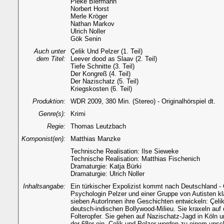
Pieke Biermann
Norbert Horst
Merle Kröger
Nathan Markov
Ulrich Noller
Gök Senin
Auch unter
Çelik Und Pelzer (1. Teil)
dem Titel:
Leever dood as Slaav (2. Teil)
Tiefe Schnitte (3. Teil)
Der Kongreß (4. Teil)
Der Nazischatz (5. Teil)
Kriegskosten (6. Teil)
Produktion:
WDR 2009, 380 Min. (Stereo) - Originalhörspiel dt.
Genre(s):
Krimi
Regie:
Thomas Leutzbach
Komponist(en):
Matthias Manzke
Technische Realisation: Ilse Sieweke
Technische Realisation: Matthias Fischenich
Dramaturgie: Katja Bürki
Dramaturgie: Ulrich Noller
Inhaltsangabe:
Ein türkischer Expolizist kommt nach Deutschland - 
Psychologin Pelzer und einer Gruppe von Autisten klä
sieben AutorInnen ihre Geschichten entwickeln: Çelik
deutsch-indischen Bollywood-Milieu. Sie kraxeln auf 
Folteropfer. Sie gehen auf Nazischatz-Jagd in Köln u
der 68er ein. Çelik und Pelzer werden zu einem uns