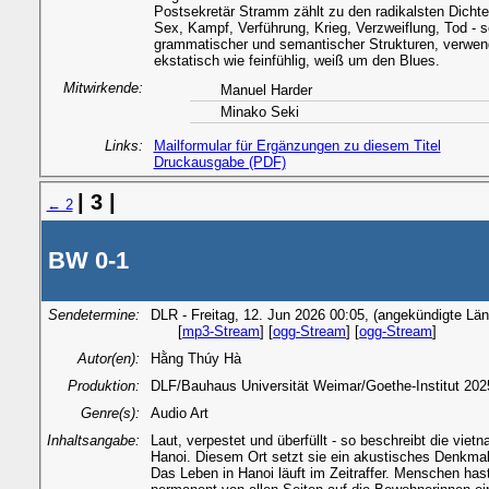
Postsekretär Stramm zählt zu den radikalsten Dichte
Sex, Kampf, Verführung, Krieg, Verzweiflung, Tod - s
grammatischer und semantischer Strukturen, verwend
ekstatisch wie feinfühlig, weiß um den Blues.
Mitwirkende:
Manuel Harder
Minako Seki
Links:
Mailformular für Ergänzungen zu diesem Titel
Druckausgabe (PDF)
| 3 |
← 2
BW 0-1
Sendetermine:
DLR - Freitag, 12. Jun 2026 00:05, (angekündigte Län
[
mp3-Stream
] [
ogg-Stream
] [
ogg-Stream
]
Autor(en):
Hằng Thúy Hà
Produktion:
DLF/Bauhaus Universität Weimar/Goethe-Institut 2025, 
Genre(s):
Audio Art
Inhaltsangabe:
Laut, verpestet und überfüllt - so beschreibt die vi
Hanoi. Diesem Ort setzt sie ein akustisches Denkmal
Das Leben in Hanoi läuft im Zeitraffer. Menschen ha