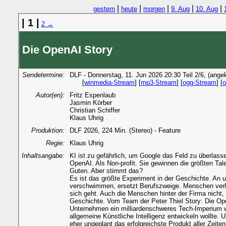
|
|
|
|
|
gestern
heute
morgen
9. Aug
10. Aug
| 1 |
2 →
Die OpenAI Story
Sendetermine:
DLF - Donnerstag, 11. Jun 2026 20:30 Teil 2/6, (ange
[
winmedia-Stream
] [
mp3-Stream
] [
ogg-Stream
] [
o
Autor(en):
Fritz Espenlaub
Jasmin Körber
Christian Schiffer
Klaus Uhrig
Produktion:
DLF 2026, 224 Min. (Stereo) - Feature
Regie:
Klaus Uhrig
Inhaltsangabe:
KI ist zu gefährlich, um Google das Feld zu überlas
OpenAI. Als Non-profit. Sie gewinnen die größten Tale
Guten. Aber stimmt das?
Es ist das größte Experiment in der Geschichte. An uns
verschwimmen, ersetzt Berufszweige. Menschen verlie
sich geht. Auch die Menschen hinter der Firma nicht,
Geschichte. Vom Team der Peter Thiel Story: Die Op
Unternehmen ein milliardenschweres Tech-Imperium
allgemeine Künstliche Intelligenz entwickeln wollt
eher ungeplant das erfolgreichste Produkt aller Zeite