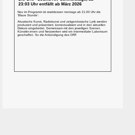
23:03 Uhr entfällt ab März 2026
Neu im Programm ist stattdessen montags ab 21:00 Uhr die
'Blaue Stunde':
Akustische Kunst, Radiokunst und zeitgenössische Lyrik werden
produziert und präsentiert, kontextualisiert und in den aktuellen
Diskurs eingebettet. Gemeinsam mit den jeweiligen Szenen,
Künstler:innen und Netzwerken wird ein intermedialer Laborraum
geschaffen. So die Ankündigung des ORF.