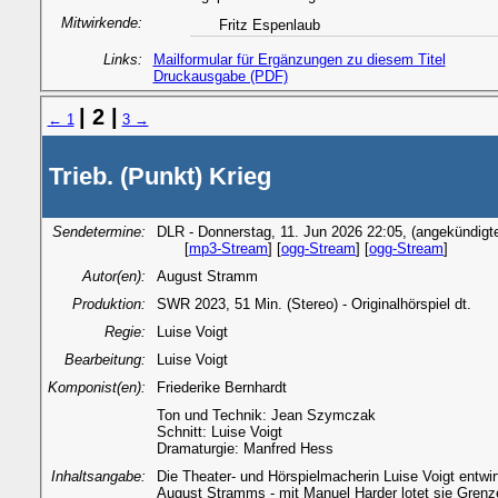
Mitwirkende:
Fritz Espenlaub
Links:
Mailformular für Ergänzungen zu diesem Titel
Druckausgabe (PDF)
| 2 |
← 1
3 →
Trieb. (Punkt) Krieg
Sendetermine:
DLR - Donnerstag, 11. Jun 2026 22:05, (angekündigt
[
mp3-Stream
] [
ogg-Stream
] [
ogg-Stream
]
Autor(en):
August Stramm
Produktion:
SWR 2023, 51 Min. (Stereo) - Originalhörspiel dt.
Regie:
Luise Voigt
Bearbeitung:
Luise Voigt
Komponist(en):
Friederike Bernhardt
Ton und Technik: Jean Szymczak
Schnitt: Luise Voigt
Dramaturgie: Manfred Hess
Inhaltsangabe:
Die Theater- und Hörspielmacherin Luise Voigt entwi
August Stramms - mit Manuel Harder lotet sie Gren