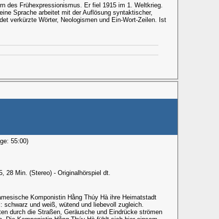
rn des Frühexpressionismus. Er fiel 1915 im 1. Weltkrieg.
eine Sprache arbeitet mit der Auflösung syntaktischer,
et verkürzte Wörter, Neologismen und Ein-Wort-Zeilen. Ist
ge: 55:00)
28 Min. (Stereo) - Originalhörspiel dt.
etnamesische Komponistin Hằng Thúy Hà ihre Heimatstadt
: schwarz und weiß, wütend und liebevoll zugleich.
sten durch die Straßen, Geräusche und Eindrücke strömen