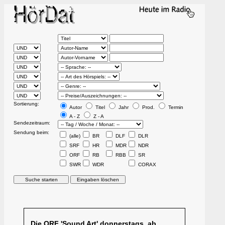
Sortierung:
Autor
Titel
Jahr
Prod.
Termin
A - Z
Z - A
Sendezeitraum:
Sendung beim:
(alle)
BR
DLF
DLR
SRF
HR
MDR
NDR
ORF
RB
RBB
SR
SWR
WDR
CORAX
Die ORF 'Sound Art' donnerstags, ab