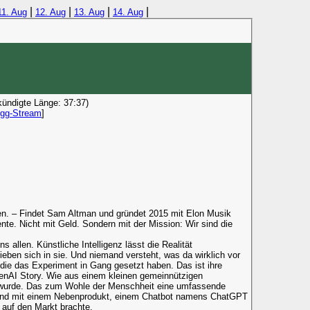
|
|
|
|
11. Aug
12. Aug
13. Aug
14. Aug
kündigte Länge: 37:37)
gg-Stream
]
sen. – Findet Sam Altman und gründet 2015 mit Elon Musik
nte. Nicht mit Geld. Sondern mit der Mission: Wir sind die
 allen. Künstliche Intelligenz lässt die Realität
ben sich in sie. Und niemand versteht, was da wirklich vor
 die das Experiment in Gang gesetzt haben. Das ist ihre
enAI Story. Wie aus einem kleinen gemeinnützigen
 wurde. Das zum Wohle der Menschheit eine umfassende
e. Und mit einem Nebenprodukt, einem Chatbot namens ChatGPT
n auf den Markt brachte.