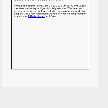
Vor hundert Jahren, genau am 24.10.1924 um 20:30 Uhr, wurde
das erste deutschsprachige Hörspiel gesendet. "Zauberei auf
dem Sender" war der Anfang. Erhalten ist es nicht, es wurde live
gespielt. 1962 vom Hessischen Rundfunk noch einmal produziert
ist es in der
ARD-Audiothek
zu hören.