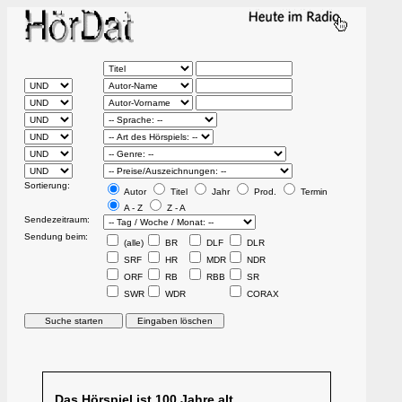
Sortierung:
Autor
Titel
Jahr
Prod.
Termin
A - Z
Z - A
Sendezeitraum:
Sendung beim:
(alle)
BR
DLF
DLR
SRF
HR
MDR
NDR
ORF
RB
RBB
SR
SWR
WDR
CORAX
Das Hörspiel ist 100 Jahre alt.