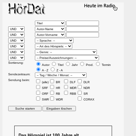
Sortierung:
Autor
Titel
Jahr
Prod.
Termin
A - Z
Z - A
Sendezeitraum:
Sendung beim:
(alle)
BR
DLF
DLR
SRF
HR
MDR
NDR
ORF
RB
RBB
SR
SWR
WDR
CORAX
Das Hörspiel ist 100 Jahre alt.