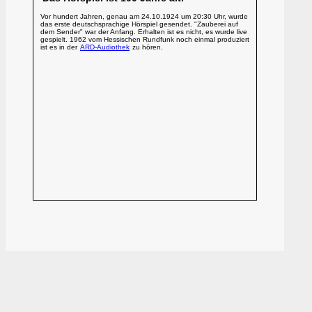
Vor hundert Jahren, genau am 24.10.1924 um 20:30 Uhr, wurde
das erste deutschsprachige Hörspiel gesendet. "Zauberei auf
dem Sender" war der Anfang. Erhalten ist es nicht, es wurde live
gespielt. 1962 vom Hessischen Rundfunk noch einmal produziert
ist es in der
ARD-Audiothek
zu hören.