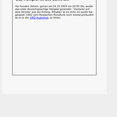
Vor hundert Jahren, genau am 24.10.1924 um 20:30 Uhr, wurde
das erste deutschsprachige Hörspiel gesendet. "Zauberei auf
dem Sender" war der Anfang. Erhalten ist es nicht, es wurde live
gespielt. 1962 vom Hessischen Rundfunk noch einmal produziert
ist es in der
ARD-Audiothek
zu hören.