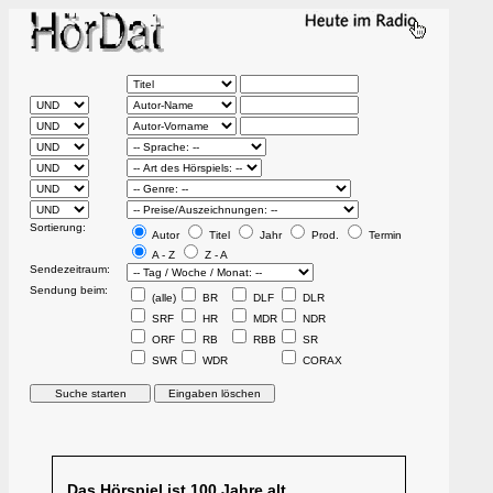
Sortierung:
Autor
Titel
Jahr
Prod.
Termin
A - Z
Z - A
Sendezeitraum:
Sendung beim:
(alle)
BR
DLF
DLR
SRF
HR
MDR
NDR
ORF
RB
RBB
SR
SWR
WDR
CORAX
Das Hörspiel ist 100 Jahre alt.