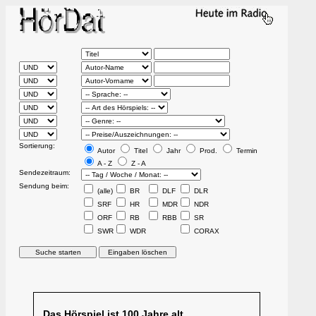
Sortierung:
Autor
Titel
Jahr
Prod.
Termin
A - Z
Z - A
Sendezeitraum:
Sendung beim:
(alle)
BR
DLF
DLR
SRF
HR
MDR
NDR
ORF
RB
RBB
SR
SWR
WDR
CORAX
Das Hörspiel ist 100 Jahre alt.