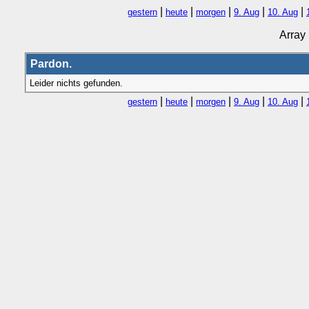
|
|
|
|
|
gestern
heute
morgen
9. Aug
10. Aug
Array
Pardon.
Leider nichts gefunden.
|
|
|
|
|
gestern
heute
morgen
9. Aug
10. Aug