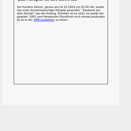
Vor hundert Jahren, genau am 24.10.1924 um 20:30 Uhr, wurde
das erste deutschsprachige Hörspiel gesendet. "Zauberei auf
dem Sender" war der Anfang. Erhalten ist es nicht, es wurde live
gespielt. 1962 vom Hessischen Rundfunk noch einmal produziert
ist es in der
ARD-Audiothek
zu hören.