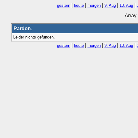
|
|
|
|
|
gestern
heute
morgen
9. Aug
10. Aug
Array
Pardon.
Leider nichts gefunden.
|
|
|
|
|
gestern
heute
morgen
9. Aug
10. Aug