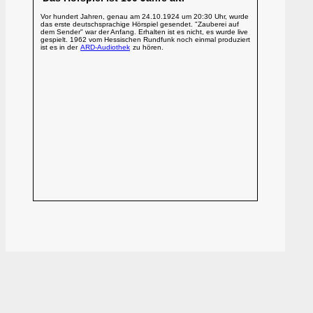
Vor hundert Jahren, genau am 24.10.1924 um 20:30 Uhr, wurde
das erste deutschsprachige Hörspiel gesendet. "Zauberei auf
dem Sender" war der Anfang. Erhalten ist es nicht, es wurde live
gespielt. 1962 vom Hessischen Rundfunk noch einmal produziert
ist es in der
ARD-Audiothek
zu hören.