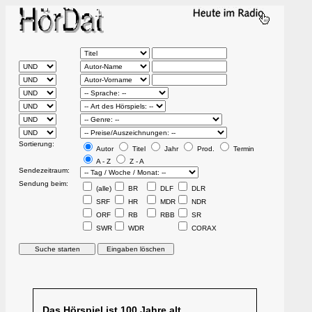
Sortierung:
Autor
Titel
Jahr
Prod.
Termin
A - Z
Z - A
Sendezeitraum:
Sendung beim:
(alle)
BR
DLF
DLR
SRF
HR
MDR
NDR
ORF
RB
RBB
SR
SWR
WDR
CORAX
Das Hörspiel ist 100 Jahre alt.