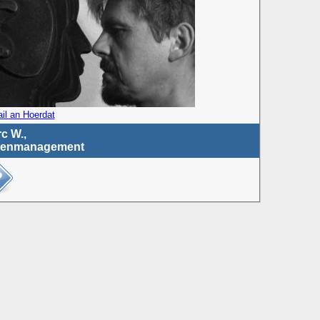
il an Hoerdat
c W.,
tenmanagement