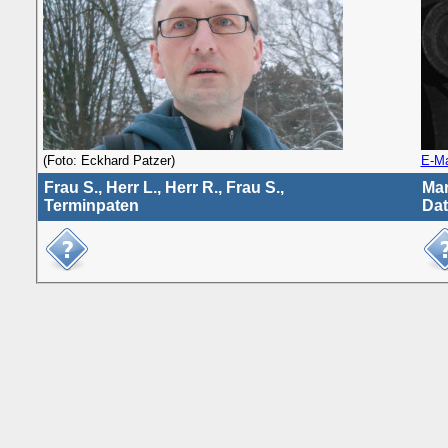
(Foto: Eckhard Patzer)
E-Ma
Frau S., Herr L., Herr R., Frau S.,
Mar
Terminpaten
Da