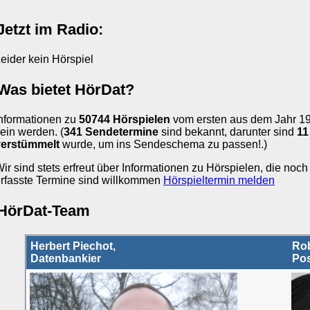
Jetzt im Radio:
eider kein Hörspiel
Was bietet HörDat?
nformationen zu
50744 Hörspielen
vom ersten aus dem Jahr 1924
ein werden. (
341 Sendetermine
sind bekannt, darunter sind
11
verstümmelt
wurde, um ins Sendeschema zu passen!.)
ir sind stets erfreut über Informationen zu Hörspielen, die noch
rfasste Termine sind willkommen
Hörspieltermin melden
HörDat-Team
Herbert Piechot,
Rob
Datenbankier
Pos