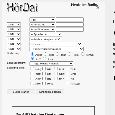
L
I
s
Sortierung:
Autor
Titel
Jahr
Prod.
Termin
A - Z
Z - A
W
Sendezeitraum:
e
Sendung beim:
(alle)
BR
DLF
DLR
SRF
HR
MDR
NDR
ORF
RB
RBB
SR
SWR
WDR
CORAX
Die ARD hat den Deutschen