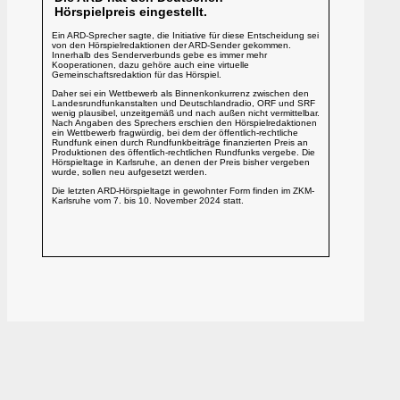
Hörspielpreis eingestellt.
Ein ARD-Sprecher sagte, die Initiative für diese Entscheidung sei
von den Hörspielredaktionen der ARD-Sender gekommen.
Innerhalb des Senderverbunds gebe es immer mehr
Kooperationen, dazu gehöre auch eine virtuelle
Gemeinschaftsredaktion für das Hörspiel.
Daher sei ein Wettbewerb als Binnenkonkurrenz zwischen den
Landesrundfunkanstalten und Deutschlandradio, ORF und SRF
wenig plausibel, unzeitgemäß und nach außen nicht vermittelbar.
Nach Angaben des Sprechers erschien den Hörspielredaktionen
ein Wettbewerb fragwürdig, bei dem der öffentlich-rechtliche
Rundfunk einen durch Rundfunkbeiträge finanzierten Preis an
Produktionen des öffentlich-rechtlichen Rundfunks vergebe. Die
Hörspieltage in Karlsruhe, an denen der Preis bisher vergeben
wurde, sollen neu aufgesetzt werden.
Die letzten ARD-Hörspieltage in gewohnter Form finden im ZKM-
Karlsruhe vom 7. bis 10. November 2024 statt.