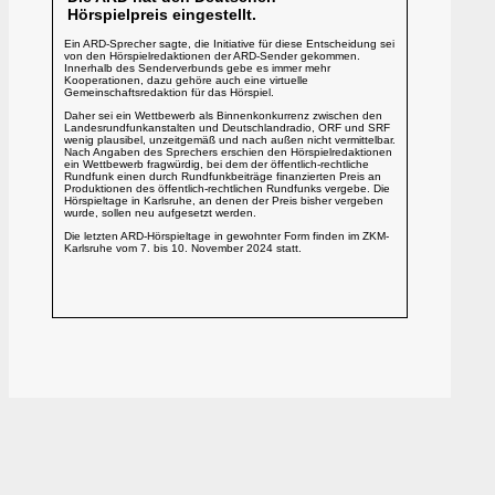
Hörspielpreis eingestellt.
Ein ARD-Sprecher sagte, die Initiative für diese Entscheidung sei
von den Hörspielredaktionen der ARD-Sender gekommen.
Innerhalb des Senderverbunds gebe es immer mehr
Kooperationen, dazu gehöre auch eine virtuelle
Gemeinschaftsredaktion für das Hörspiel.
Daher sei ein Wettbewerb als Binnenkonkurrenz zwischen den
Landesrundfunkanstalten und Deutschlandradio, ORF und SRF
wenig plausibel, unzeitgemäß und nach außen nicht vermittelbar.
Nach Angaben des Sprechers erschien den Hörspielredaktionen
ein Wettbewerb fragwürdig, bei dem der öffentlich-rechtliche
Rundfunk einen durch Rundfunkbeiträge finanzierten Preis an
Produktionen des öffentlich-rechtlichen Rundfunks vergebe. Die
Hörspieltage in Karlsruhe, an denen der Preis bisher vergeben
wurde, sollen neu aufgesetzt werden.
Die letzten ARD-Hörspieltage in gewohnter Form finden im ZKM-
Karlsruhe vom 7. bis 10. November 2024 statt.