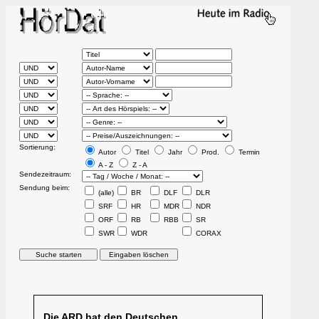
Sortierung:
Autor
Titel
Jahr
Prod.
Termin
A - Z
Z - A
Sendezeitraum:
Sendung beim:
(alle)
BR
DLF
DLR
SRF
HR
MDR
NDR
ORF
RB
RBB
SR
SWR
WDR
CORAX
Die ARD hat den Deutschen