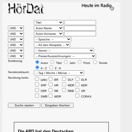
Sortierung:
Autor
Titel
Jahr
Prod.
Termin
A - Z
Z - A
Sendezeitraum:
Sendung beim:
(alle)
BR
DLF
DLR
SRF
HR
MDR
NDR
ORF
RB
RBB
SR
SWR
WDR
CORAX
Die ARD hat den Deutschen