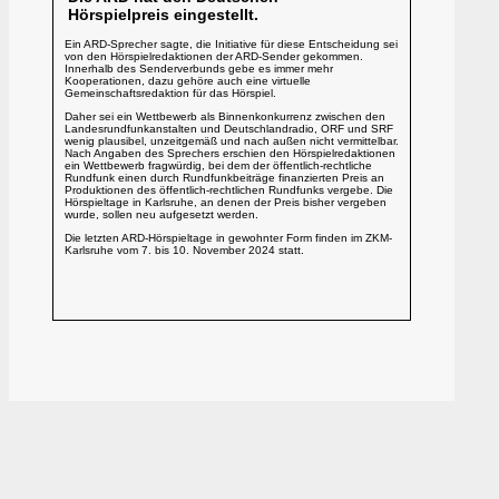
Hörspielpreis eingestellt.
Ein ARD-Sprecher sagte, die Initiative für diese Entscheidung sei
von den Hörspielredaktionen der ARD-Sender gekommen.
Innerhalb des Senderverbunds gebe es immer mehr
Kooperationen, dazu gehöre auch eine virtuelle
Gemeinschaftsredaktion für das Hörspiel.
Daher sei ein Wettbewerb als Binnenkonkurrenz zwischen den
Landesrundfunkanstalten und Deutschlandradio, ORF und SRF
wenig plausibel, unzeitgemäß und nach außen nicht vermittelbar.
Nach Angaben des Sprechers erschien den Hörspielredaktionen
ein Wettbewerb fragwürdig, bei dem der öffentlich-rechtliche
Rundfunk einen durch Rundfunkbeiträge finanzierten Preis an
Produktionen des öffentlich-rechtlichen Rundfunks vergebe. Die
Hörspieltage in Karlsruhe, an denen der Preis bisher vergeben
wurde, sollen neu aufgesetzt werden.
Die letzten ARD-Hörspieltage in gewohnter Form finden im ZKM-
Karlsruhe vom 7. bis 10. November 2024 statt.