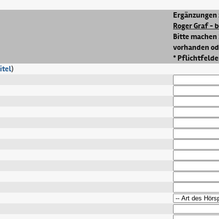
Ergänzungen 
Roger Graf - 
Bitte machen 
vorhanden ode
* Pflichtfelde
itel
)