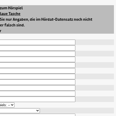
zum Hörspiel
blaue Tasche
Sie nur Angaben, die im Hördat-Datensatz noch nicht
r falsch sind.
r