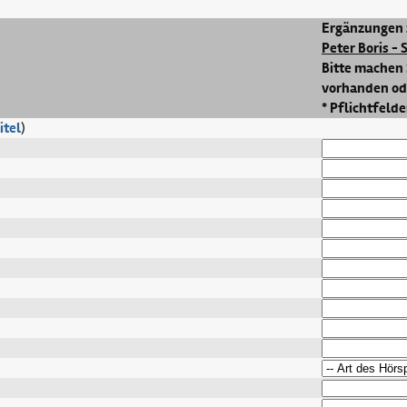
Ergänzungen 
Peter Boris - 
Bitte machen 
vorhanden ode
* Pflichtfelde
itel
)