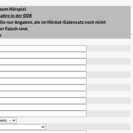
zum Hörspiel
Satire in der DDR
Sie nur Angaben, die im Hördat-Datensatz noch nicht
r falsch sind.
r