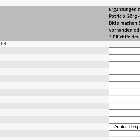
Ergänzungen z
Patricia Görg 
Bitte machen 
vorhanden oder
* Pflichtfelder
tel
)