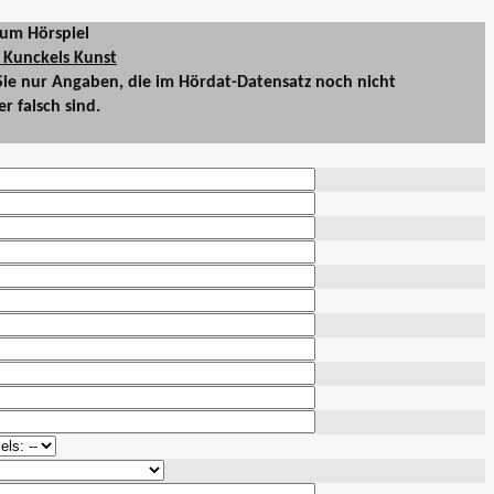
um Hörspiel
- Kunckels Kunst
Sie nur Angaben, die im Hördat-Datensatz noch nicht
 falsch sind.