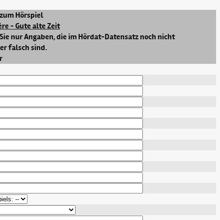
zum Hörspiel
ère - Gute alte Zeit
Sie nur Angaben, die im Hördat-Datensatz noch nicht
r falsch sind.
r