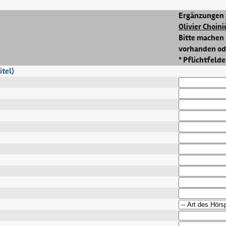
Ergänzungen 
Olivier Choini
Bitte machen 
vorhanden ode
* Pflichtfelde
itel
)