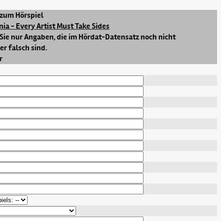
zum Hörspiel
nia - Every Artist Must Take Sides
Sie nur Angaben, die im Hördat-Datensatz noch nicht
r falsch sind.
r