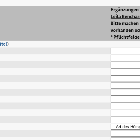
Ergänzungen 
Leila Benchar
Bitte machen 
vorhanden ode
* Pflichtfelde
itel
)