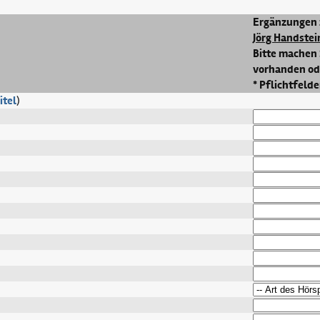
Ergänzungen 
Jörg Handstei
Bitte machen 
vorhanden ode
* Pflichtfelde
itel
)