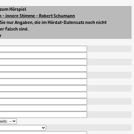
zum Hörspiel
n - innere Stimme - Robert Schumann
Sie nur Angaben, die im Hördat-Datensatz noch nicht
r falsch sind.
r