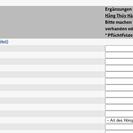
Ergänzungen 
Hằng Thúy Hà
Bitte machen 
vorhanden ode
* Pflichtfelde
itel
)