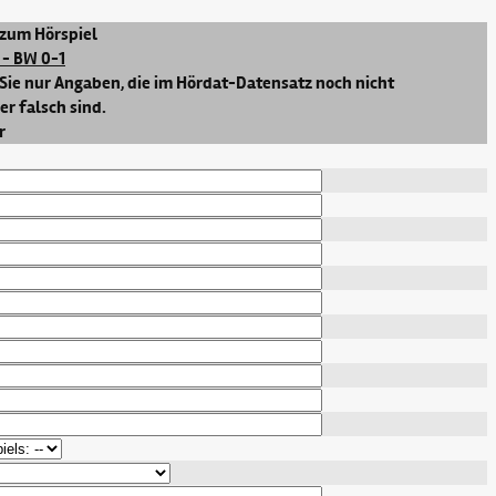
zum Hörspiel
 - BW 0-1
Sie nur Angaben, die im Hördat-Datensatz noch nicht
r falsch sind.
r