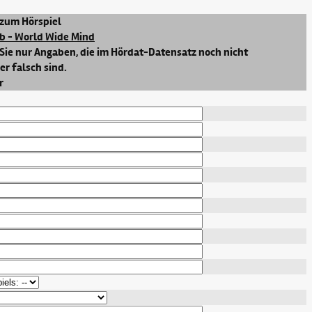
zum Hörspiel
eb - World Wide Mind
Sie nur Angaben, die im Hördat-Datensatz noch nicht
r falsch sind.
r