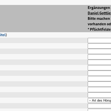
Ergänzungen 
Daniel Gottli
Bitte machen 
vorhanden ode
* Pflichtfelde
itel
)